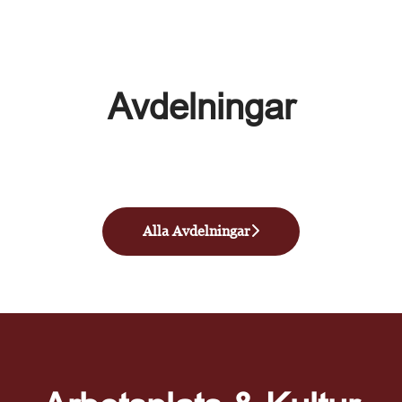
Avdelningar
Nyproduktion & Förvaltning
Konstruktion Prefab
Produktion Prefab
Alla Avdelningar