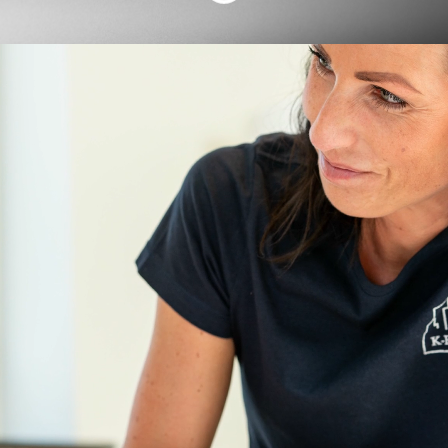
Din karriär börjar här
K-Fastigheter är en ung och expansiv
koncern som startades år 2010 med vision
att äga och förvalta marknadens mest
attraktiva hyreslägenheter. År 2021
förvärvade K-Fastigheter
stomentreprenören K-Prefab.
Koncernens verksamhet omfattar aktiv
fastighetsförvaltning, projektutveckling och
byggnation i egen regi samt produktion av