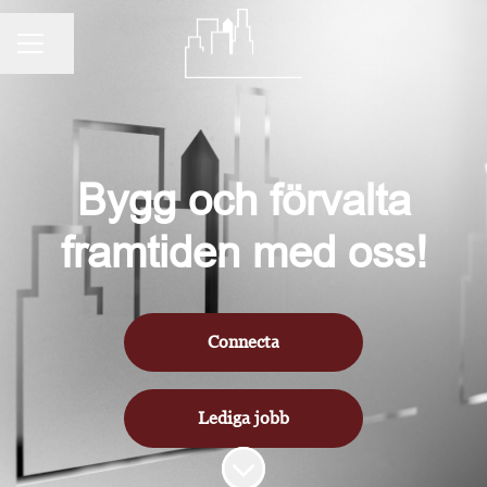
Dela sidan
KARRIÄRMENY
Bygg och förvalta
framtiden med oss!
Connecta
Lediga jobb
Skrolla för mer innehåll