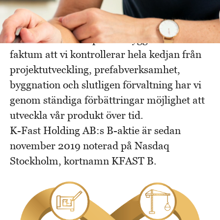
prefabricerade betongstommar. Idag är vi
ca 600 anställda i koncernen.
Genom vårt konceptuella byggande och det
faktum att vi kontrollerar hela kedjan från
projektutveckling, prefabverksamhet,
byggnation och slutligen förvaltning har vi
genom ständiga förbättringar möjlighet att
utveckla vår produkt över tid.
K-Fast Holding AB:s B-aktie är sedan
november 2019 noterad på Nasdaq
Stockholm, kortnamn KFAST B.