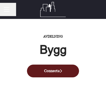
Dela sidan
KARRIÄRMENY
AVDELNING
Bygg
Connecta