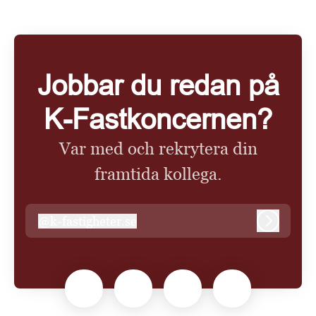
Jobbar du redan på
K-Fastkoncernen?
Var med och rekrytera din
framtida kollega.
@
k-fastigheter.se
k-fastigheter.se
Logga in