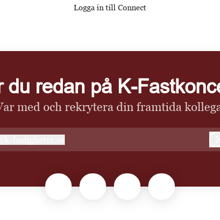
Logga in till Connect
r du redan på K-Fastkonc
Var med och rekrytera din framtida kollega
@
k-fastigheter.se
-fastigheter.se