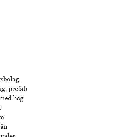
tsbolag.
gg, prefab
 med hög
e
om
rån
 under