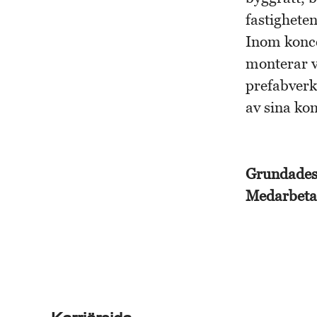
fastigheten
Inom konce
monterar v
prefabverk
av sina ko
Grundade
Medarbet