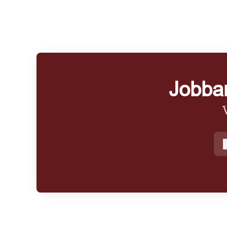
Jobba
k