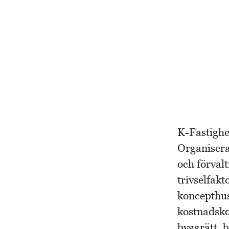
K-Fastighet
Organisera
och förval
trivselfak
koncepthus
kostnadskon
byggrätt, 