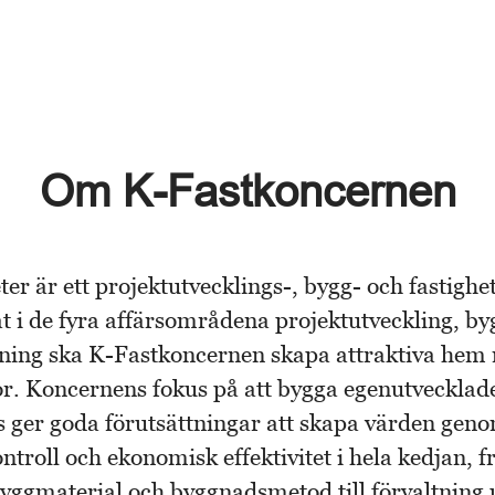
Om K-Fastkoncernen
er är ett projektutvecklings-, bygg- och fastighe
t i de fyra affärsområdena projektutveckling, by
tning ska K-Fastkoncernen skapa attraktiva hem
tor. Koncernens fokus på att bygga egenutvecklad
 ger goda förutsättningar att skapa värden gen
troll och ekonomisk effektivitet i hela kedjan, f
byggmaterial och byggnadsmetod till förvaltning