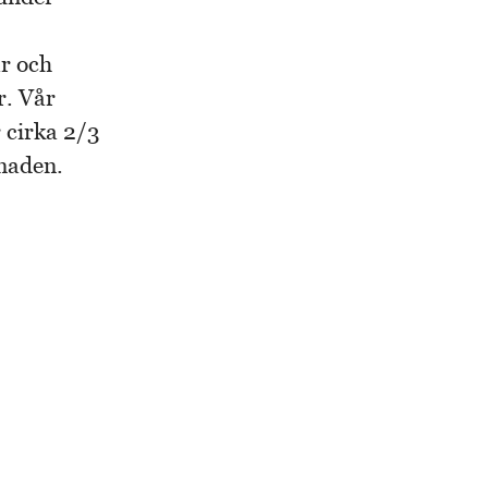
ar och
r. Vår
 cirka 2/3
naden.