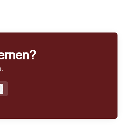
ernen?
.
Logga in